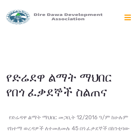
የድሬደዋ ልማት ማህበር
የበጎ ፈቃደኞች ስልጠና
የድሬዳዋ ልማት ማህበር መጋቢት 12/2016 ዓ/ም ከሁሉም
የከተማ ወረዳዎች ለተመለመሉ 45 በጎ ፈቃደኞች በከንቲባው