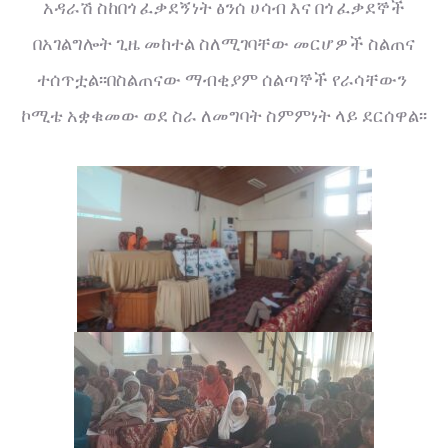
አዳራሽ ስከበጎ ፈቃደኝነት ፅንሰ ሀሳብ እና በጎ ፈቃደኞች
በአገልግሎት ጊዜ መከተል ስለሚገባቸው መርሆዎች ስልጠና
ተሰጥቷል፡፡በስልጠናው ማብቂያም ሰልጣኞች የራሳቸውን
ኮሚቴ አቋቁመው ወደ ስራ ለመግባት ስምምነት ላይ ደርሰዋል፡፡